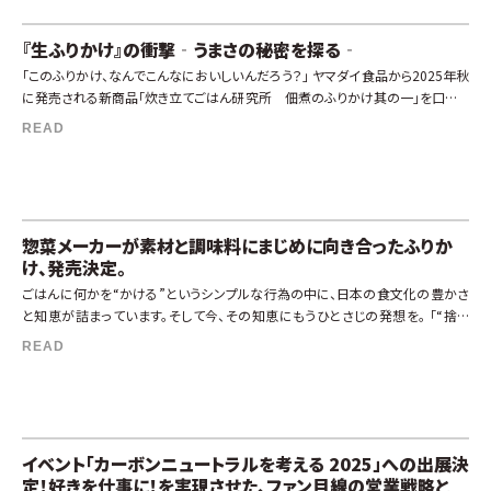
『生ふりかけ』の衝撃‐うまさの秘密を探る‐
「このふりかけ、なんでこんなにおいしいんだろう？」 ヤマダイ食品から2025年秋
に発売される新商品「炊き立てごはん研究所 佃煮のふりかけ其の一」を口にし
たとき、思わずそんな素朴な疑問が浮かびました。 樋口は、このふりかけ […]
READ
惣菜メーカーが素材と調味料にまじめに向き合ったふりか
け、発売決定。
ごはんに何かを“かける”というシンプルな行為の中に、日本の食文化の豊かさ
と知恵が詰まっています。そして今、その知恵にもうひとさじの発想を。 「“捨て
る”のではなく、“活かす”という選択肢はないだろうか？」そんな問いかけか […]
READ
イベント「カーボンニュートラルを考える 2025」への出展決
定！好きを仕事に！を実現させた、ファン目線の営業戦略と