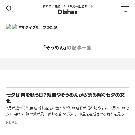
ヤマダイ食品 １００周年記念サイト
ヤマダイグループの記録
「そうめん」
の記事一覧
七夕は何を願う日？短冊やそうめんから読み解く七夕の文
化
7月が近づくと、商店街や店先に色とりどりの短冊が揺れ始めます。 7月7日の七
夕に向けて、笹の葉が風に擦れる音や、天の川や星を連想させる飾りを見ると、
七夕にはどこか初夏らしい静かな風情があるように感じます。 皆さんは、子ど
READ
[…]