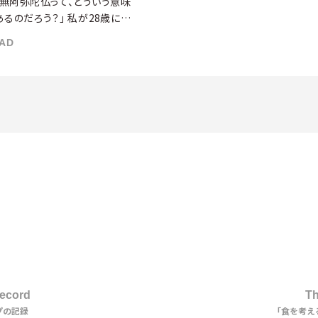
南無阿弥陀仏って、どういう意味
あるのだろう？」 私が28歳にな
て数日後に他界した父の葬儀場
AD
、皆さんが「南無阿弥陀仏」と唱
てくださっていた時、感謝ととも
ふとそんなことを思いました。ど
からもしっくりくる答えを […]
SH
2
Record
Th
プの記録
「食を考え