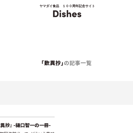
ヤマダイ食品 １００周年記念サイト
「歎異抄」
の記事一覧
歎異抄』 -樋口智一の一冊-