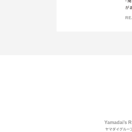
「
が
っ
RE
で
え
に
なた
1st DI
Yamadai’s 
ヤマダイグルー