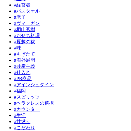
#経営者
#バスタオル
#老子
#ヴィ―ガン
#桐山秀樹
#おせち料理
#夏越の祓
#味
#もぎたて
#海外展開
#共産主義
#仕入れ
#PB商品
#アインシュタイン
#福岡
#スピリッツ
#ヘラクレスの選択
#カウンター
#生活
#甘撚り
#こだわり