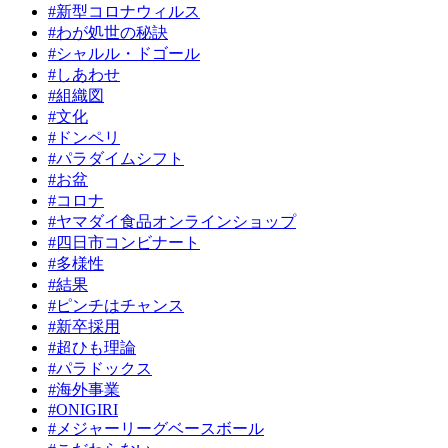
#新型コロナウィルス
#わが処世の秘訣
#シャルル・ドゴール
#しあわせ
#組織図
#文化
#ドンペリ
#パラダイムシフト
#お盆
#コロナ
#ヤマダイ食品オンラインショップ
#四日市コンビナート
#多様性
#結果
#ピンチはチャンス
#新卒採用
#超ひも理論
#パラドックス
#海外事業
#ONIGIRI
#メジャーリーグベースボール