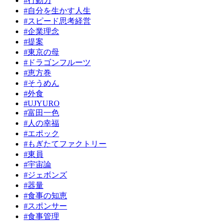
#行動力
#自分を生かす人生
#スピード思考経営
#企業理念
#提案
#東京の母
#ドラゴンフルーツ
#恵方巻
#そうめん
#外食
#UJYURO
#富田一色
#人の幸福
#エポック
#もぎたてファクトリー
#東員
#宇宙論
#ジェボンズ
#器量
#食事の知恵
#スポンサー
#食事管理