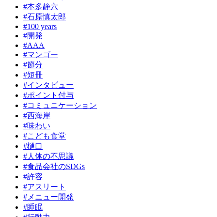
#本多静六
#石原慎太郎
#100 years
#開発
#AAA
#マンゴー
#節分
#短冊
#インタビュー
#ポイント付与
#コミュニケーション
#西海岸
#味わい
#こども食堂
#樋口
#人体の不思議
#食品会社のSDGs
#許容
#アスリート
#メニュー開発
#睡眠