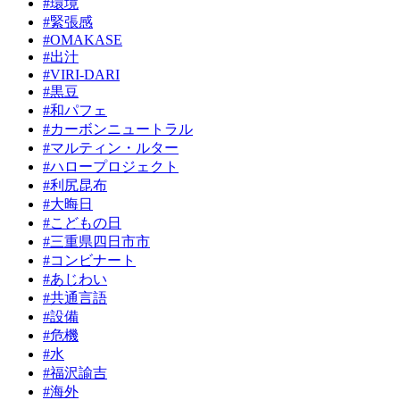
#環境
#緊張感
#OMAKASE
#出汁
#VIRI-DARI
#黒豆
#和パフェ
#カーボンニュートラル
#マルティン・ルター
#ハロープロジェクト
#利尻昆布
#大晦日
#こどもの日
#三重県四日市市
#コンビナート
#あじわい
#共通言語
#設備
#危機
#水
#福沢諭吉
#海外