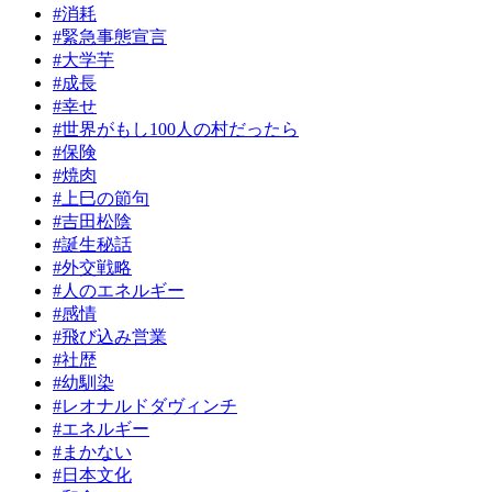
#消耗
#緊急事態宣言
#大学芋
#成長
#幸せ
#世界がもし100人の村だったら
#保険
#焼肉
#上巳の節句
#吉田松陰
#誕生秘話
#外交戦略
#人のエネルギー
#感情
#飛び込み営業
#社歴
#幼馴染
#レオナルドダヴィンチ
#エネルギー
#まかない
#日本文化