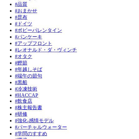
#品質
#おまかせ
#昆布
#ドイツ
#ボビーバレンタイン
#パンケーキ
#アップフロント
#レオナルド・ダ・ヴィンチ
#オタク
#鰹節
#年越しそば
#端午の節句
#黒船
#冷凍技術
#HACCAP
#飲食店
#株主報告書
#研修
#強化-感情モデル
#バーチャルウォーター
#学問のすすめ