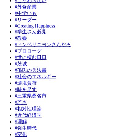
#こだわらない
#外食産業
#中学いも
#リーダー
#Creating Happiness
#学生さん必見
#教養
#ドンペリニヨンさんだろ
#プロローグ
#世に棲む日日
#茨城
#孫氏の兵法書
#社会のエネルギー
#環境負荷
#味を足す
#三重県桑名市
#若さ
#相対性理論
#近代経済学
#理解
#弥生時代
#変化