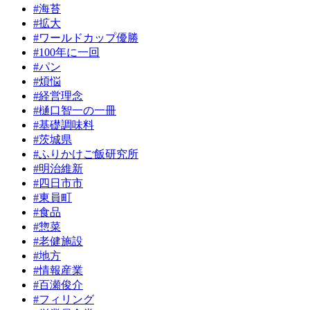
#海苔
#拡大
#ワールドカップ優勝
#100年に一回
#パン
#煩悩
#経営理念
#樋口智一の一冊
#基礎調味料
#茨城県
#ふりかけご飯研究所
#明治維新
#四日市市
#東員町
#食品
#惣菜
#老健施設
#地方
#情報産業
#百瀬俊介
#フィリング