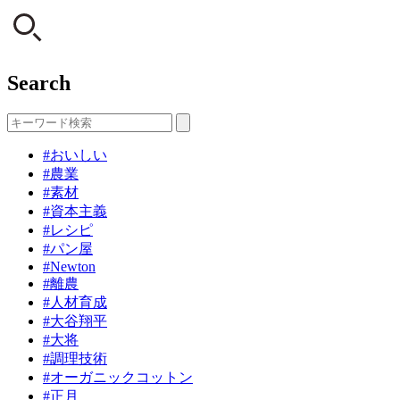
Search
#おいしい
#農業
#素材
#資本主義
#レシピ
#パン屋
#Newton
#離農
#人材育成
#大谷翔平
#大将
#調理技術
#オーガニックコットン
#正月