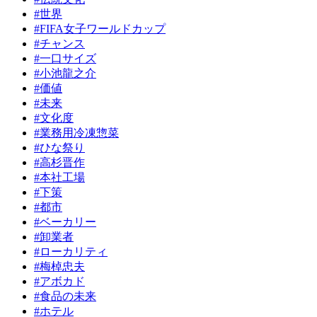
#世界
#FIFA女子ワールドカップ
#チャンス
#一口サイズ
#小池龍之介
#価値
#未来
#文化度
#業務用冷凍惣菜
#ひな祭り
#高杉晋作
#本社工場
#下策
#都市
#ベーカリー
#卸業者
#ローカリティ
#梅棹忠夫
#アボカド
#食品の未来
#ホテル