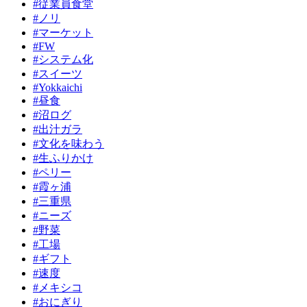
#従業員食堂
#ノリ
#マーケット
#FW
#システム化
#スイーツ
#Yokkaichi
#昼食
#沼ログ
#出汁ガラ
#文化を味わう
#生ふりかけ
#ペリー
#霞ヶ浦
#三重県
#ニーズ
#野菜
#工場
#ギフト
#速度
#メキシコ
#おにぎり