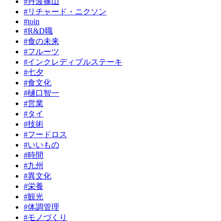
#丹波篠山
#リチャード・ニクソン
#toin
#R&D職
#食の未来
#フルーツ
#インクレディブルステーキ
#七夕
#食文化
#樋口智一
#営業
#タイ
#技術
#フードロス
#いいもの
#時間
#九州
#異文化
#栄養
#観光
#体調管理
#モノづくり