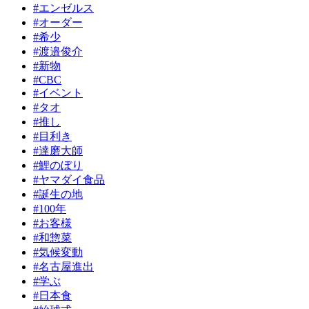
#エンゼルス
#オーダー
#希少
#渡邉俊介
#新物
#CBC
#イベント
#タオ
#推し
#目利き
#達磨大師
#鯉のぼり
#ヤマダイ食品
#誕生の地
#100年
#お客様
#和惣菜
#気候変動
#名古屋進出
#学ぶ
#日本食