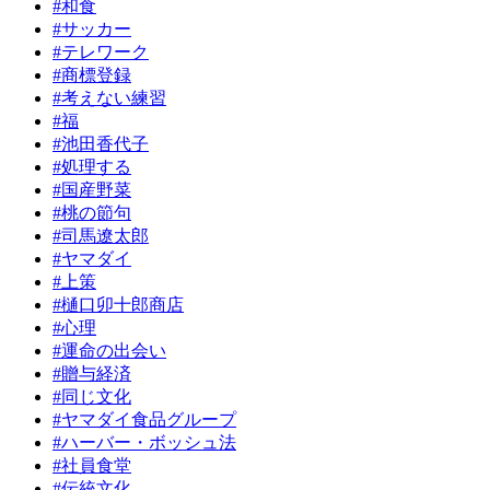
#和食
#サッカー
#テレワーク
#商標登録
#考えない練習
#福
#池田香代子
#処理する
#国産野菜
#桃の節句
#司馬遼太郎
#ヤマダイ
#上策
#樋口卯十郎商店
#心理
#運命の出会い
#贈与経済
#同じ文化
#ヤマダイ食品グループ
#ハーバー・ボッシュ法
#社員食堂
#伝統文化