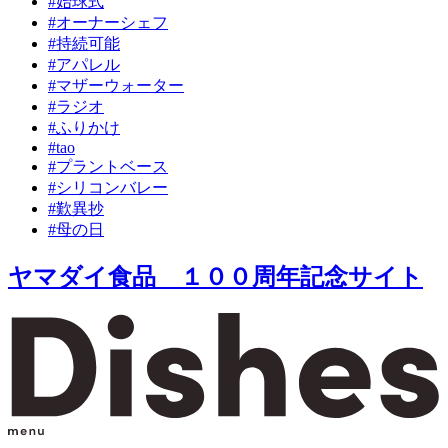
#始球式
#オーナーシェフ
#持続可能
#アパレル
#マザーウォーター
#ラジオ
#ふりかけ
#tao
#プラントベース
#シリコンバレー
#歎異抄
#母の日
ヤマダイ食品 １００周年記念サイト