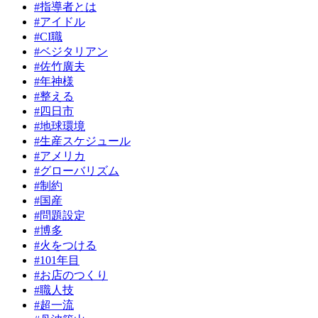
#指導者とは
#アイドル
#CI職
#ベジタリアン
#佐竹廣夫
#年神様
#整える
#四日市
#地球環境
#生産スケジュール
#アメリカ
#グローバリズム
#制約
#国産
#問題設定
#博多
#火をつける
#101年目
#お店のつくり
#職人技
#超一流