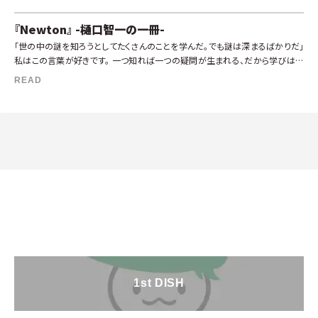
『Newton』 -樋口智一の一冊-
「世の中の謎を知ろうとしてたくさんのことを学んだ。でも謎は深まるばかりだ」
私はこの言葉が好きです。 一つ知れば一つの疑問が生まれる、だから学びは面
白いとも言えます。「最も高貴な娯楽は、理解する喜びである」というように、 […]
READ
1st DISH