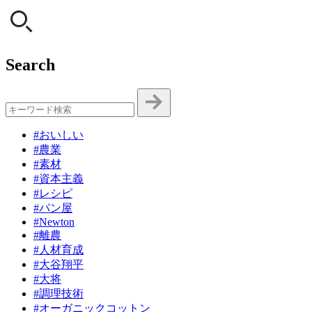
Search
#おいしい
#農業
#素材
#資本主義
#レシピ
#パン屋
#Newton
#離農
#人材育成
#大谷翔平
#大将
#調理技術
#オーガニックコットン