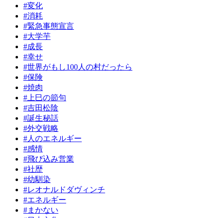
#変化
#消耗
#緊急事態宣言
#大学芋
#成長
#幸せ
#世界がもし100人の村だったら
#保険
#焼肉
#上巳の節句
#吉田松陰
#誕生秘話
#外交戦略
#人のエネルギー
#感情
#飛び込み営業
#社歴
#幼馴染
#レオナルドダヴィンチ
#エネルギー
#まかない