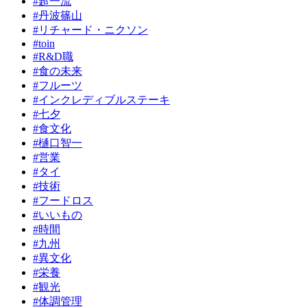
#超一流
#丹波篠山
#リチャード・ニクソン
#toin
#R&D職
#食の未来
#フルーツ
#インクレディブルステーキ
#七夕
#食文化
#樋口智一
#営業
#タイ
#技術
#フードロス
#いいもの
#時間
#九州
#異文化
#栄養
#観光
#体調管理