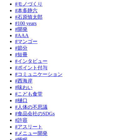
#モノづくり
#本多静六
#石原慎太郎
#100 years
#開発
#AAA
#マンゴー
#節分
#短冊
#インタビュー
#ポイント付与
#コミュニケーション
#西海岸
#味わい
#こども食堂
#樋口
#人体の不思議
#食品会社のSDGs
#許容
#アスリート
#メニュー開発
#睡眠