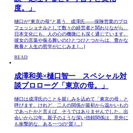
度。」
樋口が“東京の母”と慕う、成澤氏——保険営業のプロ
フェッショナルとして数々の経営者と関わりながら、
日本文化にも、人の心の機微にも深く通じています。
彼女の言葉や振る舞いのひとつひとつからは、豊かな
教養と人生の哲学がにじみま […]
READ
成澤和美×樋口智一 スペシャル対
談プロローグ「東京の母。」
樋口は成澤氏のことを親しみを込めて「東京の母」と
呼びます。けれど、二人の関係が最初から温かいもの
であったかと言えば、そうではありませんでした。出
会いから22年。親子のような深い信頼関係は、意外に
も衝撃的な、ある一つの“質 […]