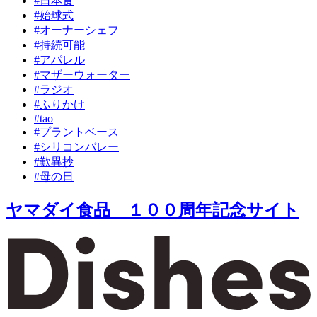
#日本食
#始球式
#オーナーシェフ
#持続可能
#アパレル
#マザーウォーター
#ラジオ
#ふりかけ
#tao
#プラントベース
#シリコンバレー
#歎異抄
#母の日
ヤマダイ食品 １００周年記念サイト