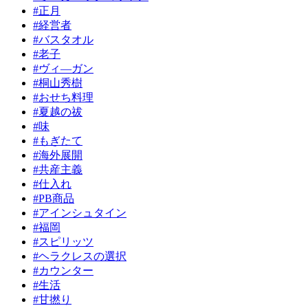
#正月
#経営者
#バスタオル
#老子
#ヴィ―ガン
#桐山秀樹
#おせち料理
#夏越の祓
#味
#もぎたて
#海外展開
#共産主義
#仕入れ
#PB商品
#アインシュタイン
#福岡
#スピリッツ
#ヘラクレスの選択
#カウンター
#生活
#甘撚り