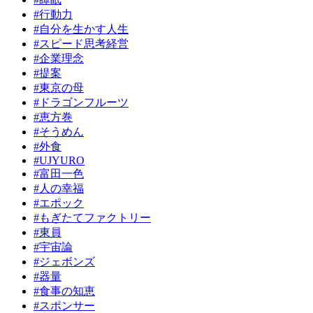
#行動力
#自分を生かす人生
#スピード思考経営
#企業理念
#提案
#東京の母
#ドラゴンフルーツ
#恵方巻
#そうめん
#外食
#UJYURO
#富田一色
#人の幸福
#エポック
#もぎたてファクトリー
#東員
#宇宙論
#ジェボンズ
#器量
#食事の知恵
#スポンサー