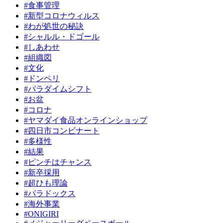
#食事管理
#新型コロナウィルス
#わが処世の秘訣
#シャルル・ドゴール
#しあわせ
#組織図
#文化
#ドンペリ
#パラダイムシフト
#お盆
#コロナ
#ヤマダイ食品オンラインショップ
#四日市コンビナート
#多様性
#結果
#ピンチはチャンス
#新卒採用
#超ひも理論
#パラドックス
#海外事業
#ONIGIRI