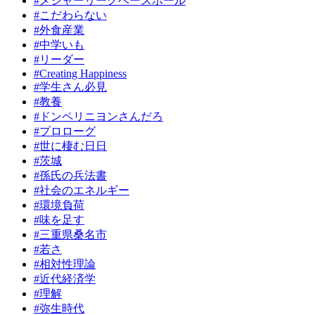
#メジャーリーグベースボール
#こだわらない
#外食産業
#中学いも
#リーダー
#Creating Happiness
#学生さん必見
#教養
#ドンペリニヨンさんだろ
#プロローグ
#世に棲む日日
#茨城
#孫氏の兵法書
#社会のエネルギー
#環境負荷
#味を足す
#三重県桑名市
#若さ
#相対性理論
#近代経済学
#理解
#弥生時代