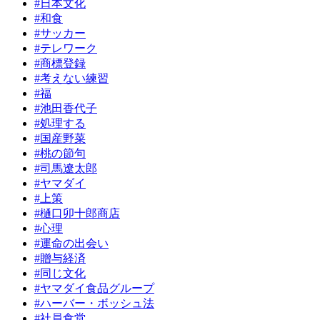
#日本文化
#和食
#サッカー
#テレワーク
#商標登録
#考えない練習
#福
#池田香代子
#処理する
#国産野菜
#桃の節句
#司馬遼太郎
#ヤマダイ
#上策
#樋口卯十郎商店
#心理
#運命の出会い
#贈与経済
#同じ文化
#ヤマダイ食品グループ
#ハーバー・ボッシュ法
#社員食堂