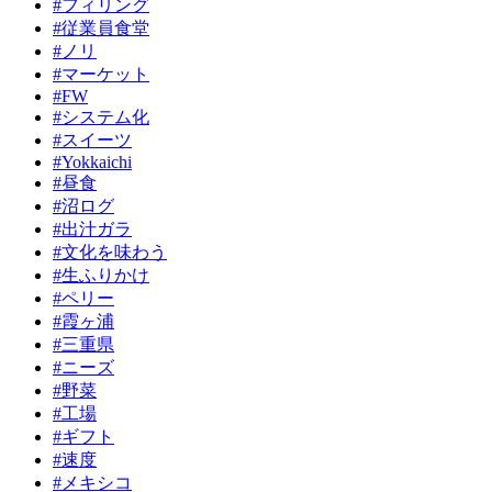
#フィリング
#従業員食堂
#ノリ
#マーケット
#FW
#システム化
#スイーツ
#Yokkaichi
#昼食
#沼ログ
#出汁ガラ
#文化を味わう
#生ふりかけ
#ペリー
#霞ヶ浦
#三重県
#ニーズ
#野菜
#工場
#ギフト
#速度
#メキシコ