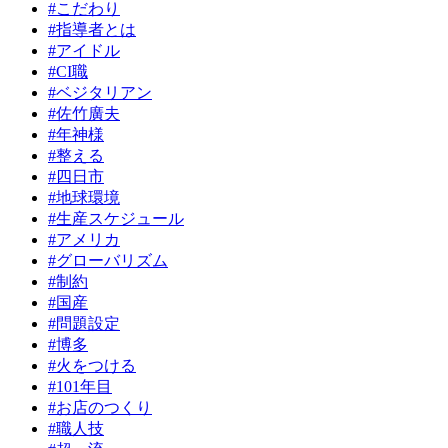
#こだわり
#指導者とは
#アイドル
#CI職
#ベジタリアン
#佐竹廣夫
#年神様
#整える
#四日市
#地球環境
#生産スケジュール
#アメリカ
#グローバリズム
#制約
#国産
#問題設定
#博多
#火をつける
#101年目
#お店のつくり
#職人技