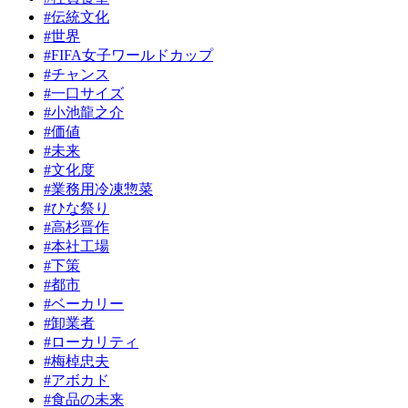
#伝統文化
#世界
#FIFA女子ワールドカップ
#チャンス
#一口サイズ
#小池龍之介
#価値
#未来
#文化度
#業務用冷凍惣菜
#ひな祭り
#高杉晋作
#本社工場
#下策
#都市
#ベーカリー
#卸業者
#ローカリティ
#梅棹忠夫
#アボカド
#食品の未来