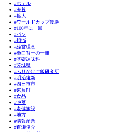
#ホテル
#海苔
#拡大
#ワールドカップ優勝
#100年に一回
#パン
#煩悩
#経営理念
#樋口智一の一冊
#基礎調味料
#茨城県
#ふりかけご飯研究所
#明治維新
#四日市市
#東員町
#食品
#惣菜
#老健施設
#地方
#情報産業
#百瀬俊介