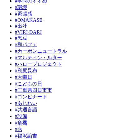
#学問のすすめ
#環境
#緊張感
#OMAKASE
#出汁
#VIRI-DARI
#黒豆
#和パフェ
#カーボンニュートラル
#マルティン・ルター
#ハロープロジェクト
#利尻昆布
#大晦日
#こどもの日
#三重県四日市市
#コンビナート
#あじわい
#共通言語
#設備
#危機
#水
#福沢諭吉