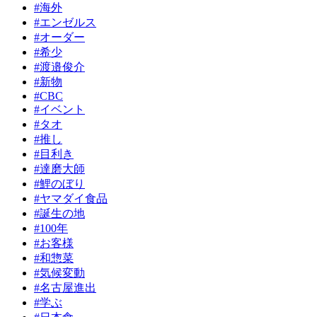
#海外
#エンゼルス
#オーダー
#希少
#渡邉俊介
#新物
#CBC
#イベント
#タオ
#推し
#目利き
#達磨大師
#鯉のぼり
#ヤマダイ食品
#誕生の地
#100年
#お客様
#和惣菜
#気候変動
#名古屋進出
#学ぶ