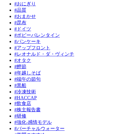
#おにぎり
#品質
#おまかせ
#昆布
#ドイツ
#ボビーバレンタイン
#パンケーキ
#アップフロント
#レオナルド・ダ・ヴィンチ
#オタク
#鰹節
#年越しそば
#端午の節句
#黒船
#冷凍技術
#HACCAP
#飲食店
#株主報告書
#研修
#強化-感情モデル
#バーチャルウォーター