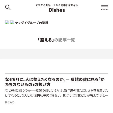
ヤマダイ食品 １００周年記念サイト
ヤマダイグループの記録
「整える」
の記事一覧
なぜ6月に、人は整えたくなるのか。— 夏越の祓に見る「か
たちのないもの」の扱い方
なぜ6月に祓うのか——夏越の祓とは 6月は、新年度の慌ただしさが落ち着いた
はずなのに、なんとなく調子が戻りきらない。 気づけば湿気だけが増えて、少しず
つ身体も気分も重くなってくる、そんな月。 今年度は始まったばかりなのに […]
READ