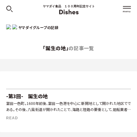
ヤマダイ食品 １００周年記念サイト
ヤマダイグループの記録
「誕生の地」
の記事一覧
-第3回- 誕生の地
富田一色町。1600年前後、富田一色港を中心に新開地として開かれた地区でで
ある。その後、八風街道が開かれたことで、海路と陸路の要衝として、廻船業者や
漁師町として栄えた。現在は、すっかり様相が変わったものの、古い古民家が立
READ
[…]