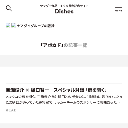
ヤマダイ食品 １００周年記念サイト
ヤマダイグループの記録
「アボカド」
の記事一覧
百瀬俊介 × 樋口智一 スペシャル対談 「扉を開く」
メキシコの扉を開く。 百瀬俊介氏と樋口との出会いは、15年前に遡ります。たま
たま樋口が通っていた美容室で「サッカーチームのスポンサーに興味あったりし
ないんですか？」という話で美容師と盛り上がったことがありました。というの
READ
[…]