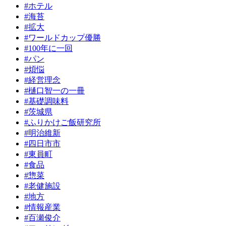
#ホテル
#海苔
#拡大
#ワールドカップ優勝
#100年に一回
#パン
#煩悩
#経営理念
#樋口智一の一冊
#基礎調味料
#茨城県
#ふりかけご飯研究所
#明治維新
#四日市市
#東員町
#食品
#惣菜
#老健施設
#地方
#情報産業
#百瀬俊介