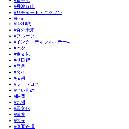
#超一流
#丹波篠山
#リチャード・ニクソン
#toin
#R&D職
#食の未来
#フルーツ
#インクレディブルステーキ
#七夕
#食文化
#樋口智一
#営業
#タイ
#技術
#フードロス
#いいもの
#時間
#九州
#異文化
#栄養
#観光
#体調管理