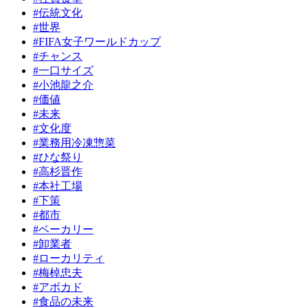
#伝統文化
#世界
#FIFA女子ワールドカップ
#チャンス
#一口サイズ
#小池龍之介
#価値
#未来
#文化度
#業務用冷凍惣菜
#ひな祭り
#高杉晋作
#本社工場
#下策
#都市
#ベーカリー
#卸業者
#ローカリティ
#梅棹忠夫
#アボカド
#食品の未来