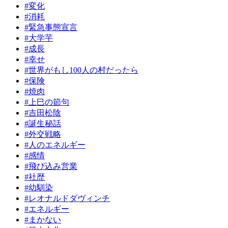
#変化
#消耗
#緊急事態宣言
#大学芋
#成長
#幸せ
#世界がもし100人の村だったら
#保険
#焼肉
#上巳の節句
#吉田松陰
#誕生秘話
#外交戦略
#人のエネルギー
#感情
#飛び込み営業
#社歴
#幼馴染
#レオナルドダヴィンチ
#エネルギー
#まかない