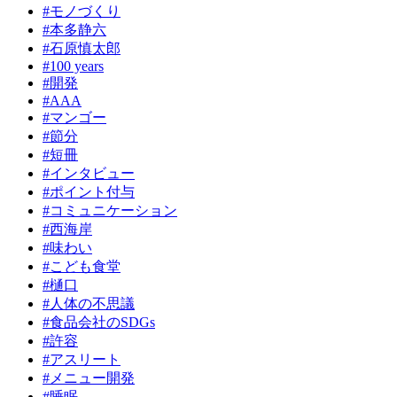
#モノづくり
#本多静六
#石原慎太郎
#100 years
#開発
#AAA
#マンゴー
#節分
#短冊
#インタビュー
#ポイント付与
#コミュニケーション
#西海岸
#味わい
#こども食堂
#樋口
#人体の不思議
#食品会社のSDGs
#許容
#アスリート
#メニュー開発
#睡眠