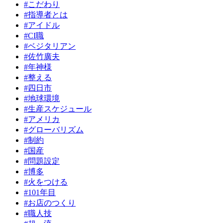
#こだわり
#指導者とは
#アイドル
#CI職
#ベジタリアン
#佐竹廣夫
#年神様
#整える
#四日市
#地球環境
#生産スケジュール
#アメリカ
#グローバリズム
#制約
#国産
#問題設定
#博多
#火をつける
#101年目
#お店のつくり
#職人技