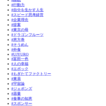
#行動力
#自分を生かす人生
#スピード思考経営
#企業理念
#提案
#東京の母
#ドラゴンフルーツ
#恵方巻
#そうめん
#外食
#UJYURO
#富田一色
#人の幸福
#エポック
#もぎたてファクトリー
#東員
#宇宙論
#ジェボンズ
#器量
#食事の知恵
#スポンサー