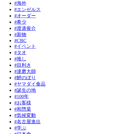
#海外
#エンゼルス
#オーダー
#希少
#渡邉俊介
#新物
#CBC
#イベント
#タオ
#推し
#目利き
#達磨大師
#鯉のぼり
#ヤマダイ食品
#誕生の地
#100年
#お客様
#和惣菜
#気候変動
#名古屋進出
#学ぶ