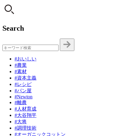
Search
#おいしい
#農業
#素材
#資本主義
#レシピ
#パン屋
#Newton
#離農
#人材育成
#大谷翔平
#大将
#調理技術
#オーガニックコットン