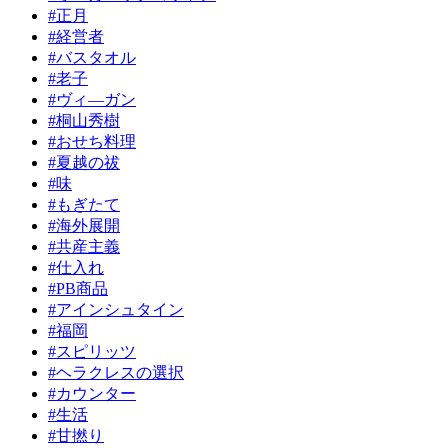
#正月
#経営者
#バスタオル
#老子
#ヴィ―ガン
#桐山秀樹
#おせち料理
#夏越の祓
#味
#もぎたて
#海外展開
#共産主義
#仕入れ
#PB商品
#アインシュタイン
#福岡
#スピリッツ
#ヘラクレスの選択
#カウンター
#生活
#甘撚り