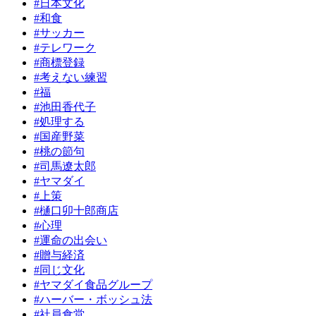
#日本文化
#和食
#サッカー
#テレワーク
#商標登録
#考えない練習
#福
#池田香代子
#処理する
#国産野菜
#桃の節句
#司馬遼太郎
#ヤマダイ
#上策
#樋口卯十郎商店
#心理
#運命の出会い
#贈与経済
#同じ文化
#ヤマダイ食品グループ
#ハーバー・ボッシュ法
#社員食堂