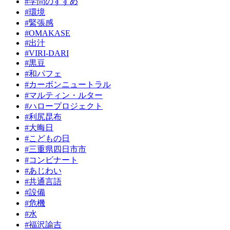
#学問のすすめ
#環境
#緊張感
#OMAKASE
#出汁
#VIRI-DARI
#黒豆
#和パフェ
#カーボンニュートラル
#マルティン・ルター
#ハロープロジェクト
#利尻昆布
#大晦日
#こどもの日
#三重県四日市市
#コンビナート
#あじわい
#共通言語
#設備
#危機
#水
#福沢諭吉