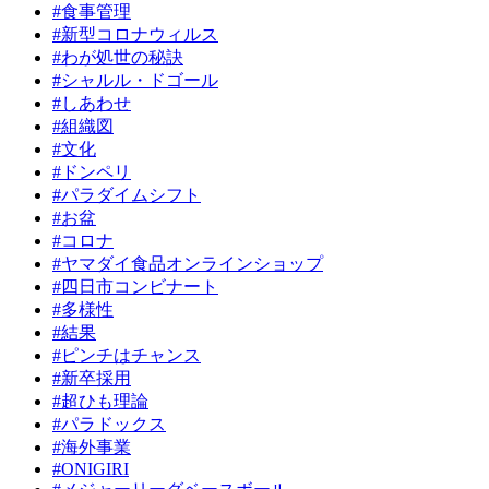
#食事管理
#新型コロナウィルス
#わが処世の秘訣
#シャルル・ドゴール
#しあわせ
#組織図
#文化
#ドンペリ
#パラダイムシフト
#お盆
#コロナ
#ヤマダイ食品オンラインショップ
#四日市コンビナート
#多様性
#結果
#ピンチはチャンス
#新卒採用
#超ひも理論
#パラドックス
#海外事業
#ONIGIRI