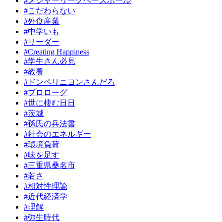
#メジャーリーグベースボール
#こだわらない
#外食産業
#中学いも
#リーダー
#Creating Happiness
#学生さん必見
#教養
#ドンペリニヨンさんだろ
#プロローグ
#世に棲む日日
#茨城
#孫氏の兵法書
#社会のエネルギー
#環境負荷
#味を足す
#三重県桑名市
#若さ
#相対性理論
#近代経済学
#理解
#弥生時代