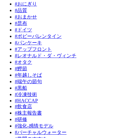
#おにぎり
#品質
#おまかせ
#昆布
#ドイツ
#ボビーバレンタイン
#パンケーキ
#アップフロント
#レオナルド・ダ・ヴィンチ
#オタク
#鰹節
#年越しそば
#端午の節句
#黒船
#冷凍技術
#HACCAP
#飲食店
#株主報告書
#研修
#強化-感情モデル
#バーチャルウォーター