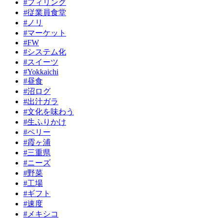
#フィリング
#従業員食堂
#ノリ
#マーケット
#FW
#システム化
#スイーツ
#Yokkaichi
#昼食
#沼ログ
#出汁ガラ
#文化を味わう
#生ふりかけ
#ペリー
#霞ヶ浦
#三重県
#ニーズ
#野菜
#工場
#ギフト
#速度
#メキシコ