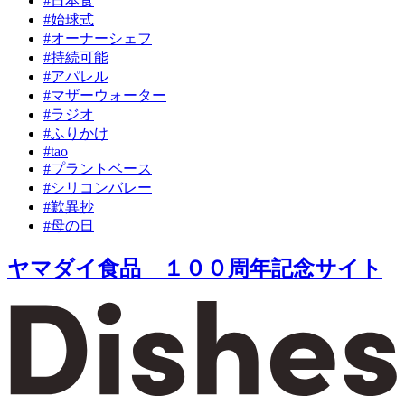
#日本食
#始球式
#オーナーシェフ
#持続可能
#アパレル
#マザーウォーター
#ラジオ
#ふりかけ
#tao
#プラントベース
#シリコンバレー
#歎異抄
#母の日
ヤマダイ食品 １００周年記念サイト