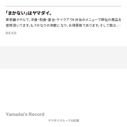
「まかない」はヤマダイ。
某老舗ホテルで、洋食・和食・宴会・テイクアウト弁当のメニューで弊社の商品を
使用頂いてます。もうかなりの年数になり、お得意様であります。そして実は、私
たちにとってはとてつもなく嬉しいことが。それは、従業員食堂の小鉢メニュー
READ
[…]
1st DISH
Yamadai’s Record
ヤマダイグループの記録