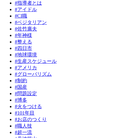
#指導者とは
#アイドル
#CI職
#ベジタリアン
#佐竹廣夫
#年神様
#整える
#四日市
#地球環境
#生産スケジュール
#アメリカ
#グローバリズム
#制約
#国産
#問題設定
#博多
#火をつける
#101年目
#お店のつくり
#職人技
#超一流