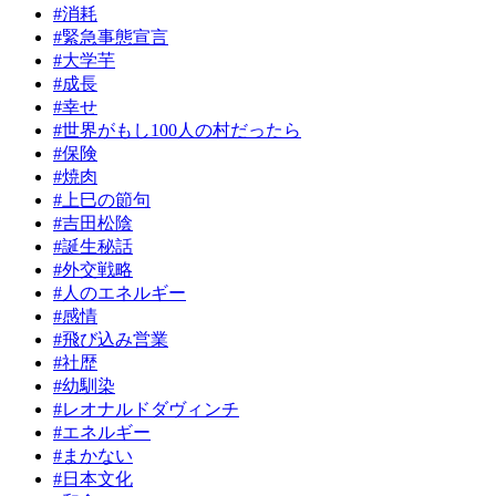
#消耗
#緊急事態宣言
#大学芋
#成長
#幸せ
#世界がもし100人の村だったら
#保険
#焼肉
#上巳の節句
#吉田松陰
#誕生秘話
#外交戦略
#人のエネルギー
#感情
#飛び込み営業
#社歴
#幼馴染
#レオナルドダヴィンチ
#エネルギー
#まかない
#日本文化