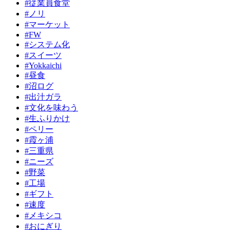
#従業員食堂
#ノリ
#マーケット
#FW
#システム化
#スイーツ
#Yokkaichi
#昼食
#沼ログ
#出汁ガラ
#文化を味わう
#生ふりかけ
#ペリー
#霞ヶ浦
#三重県
#ニーズ
#野菜
#工場
#ギフト
#速度
#メキシコ
#おにぎり