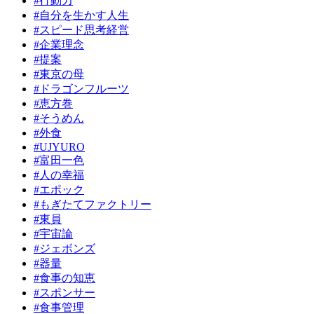
#行動力
#自分を生かす人生
#スピード思考経営
#企業理念
#提案
#東京の母
#ドラゴンフルーツ
#恵方巻
#そうめん
#外食
#UJYURO
#富田一色
#人の幸福
#エポック
#もぎたてファクトリー
#東員
#宇宙論
#ジェボンズ
#器量
#食事の知恵
#スポンサー
#食事管理