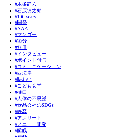
#本多静六
#石原慎太郎
#100 years
#開発
#AAA
#マンゴー
#節分
#短冊
#インタビュー
#ポイント付与
#コミュニケーション
#西海岸
#味わい
#こども食堂
#樋口
#人体の不思議
#食品会社のSDGs
#許容
#アスリート
#メニュー開発
#睡眠