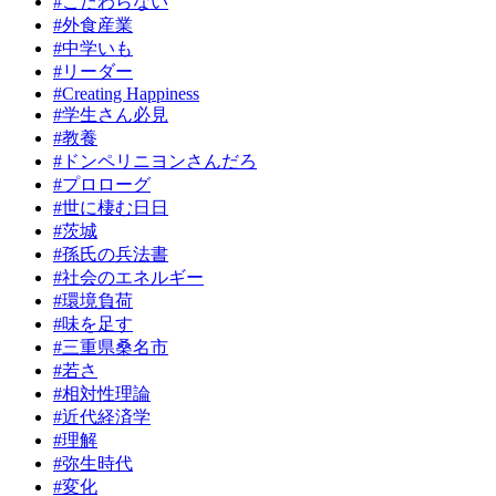
#こだわらない
#外食産業
#中学いも
#リーダー
#Creating Happiness
#学生さん必見
#教養
#ドンペリニヨンさんだろ
#プロローグ
#世に棲む日日
#茨城
#孫氏の兵法書
#社会のエネルギー
#環境負荷
#味を足す
#三重県桑名市
#若さ
#相対性理論
#近代経済学
#理解
#弥生時代
#変化