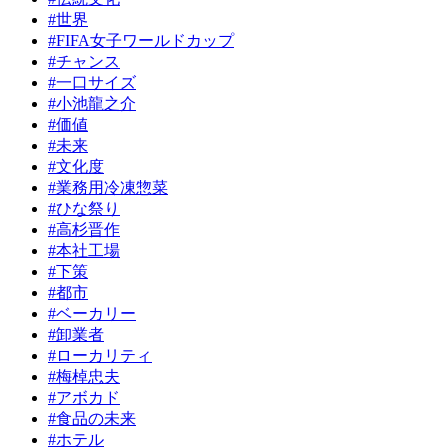
#世界
#FIFA女子ワールドカップ
#チャンス
#一口サイズ
#小池龍之介
#価値
#未来
#文化度
#業務用冷凍惣菜
#ひな祭り
#高杉晋作
#本社工場
#下策
#都市
#ベーカリー
#卸業者
#ローカリティ
#梅棹忠夫
#アボカド
#食品の未来
#ホテル