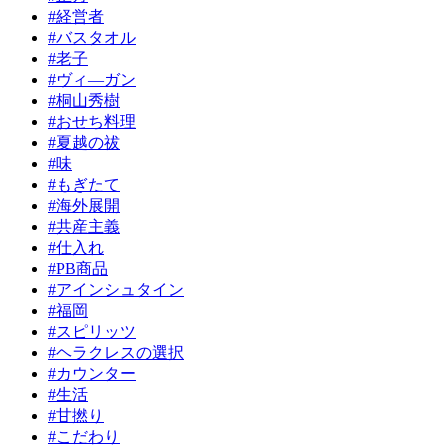
#経営者
#バスタオル
#老子
#ヴィ―ガン
#桐山秀樹
#おせち料理
#夏越の祓
#味
#もぎたて
#海外展開
#共産主義
#仕入れ
#PB商品
#アインシュタイン
#福岡
#スピリッツ
#ヘラクレスの選択
#カウンター
#生活
#甘撚り
#こだわり