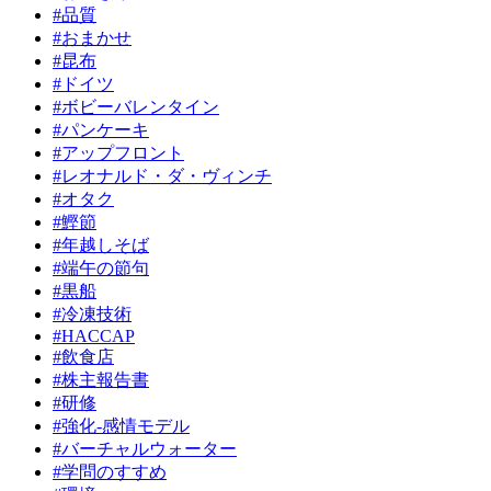
#品質
#おまかせ
#昆布
#ドイツ
#ボビーバレンタイン
#パンケーキ
#アップフロント
#レオナルド・ダ・ヴィンチ
#オタク
#鰹節
#年越しそば
#端午の節句
#黒船
#冷凍技術
#HACCAP
#飲食店
#株主報告書
#研修
#強化-感情モデル
#バーチャルウォーター
#学問のすすめ