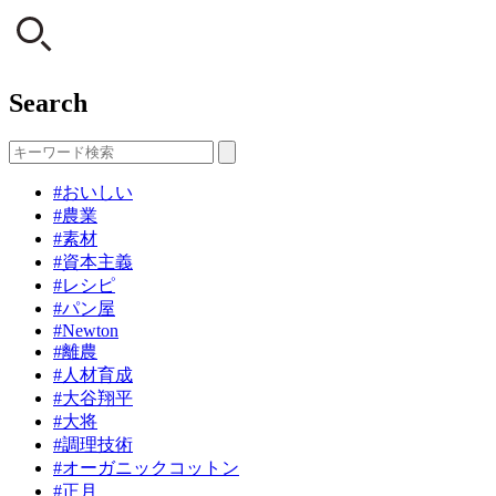
Search
#おいしい
#農業
#素材
#資本主義
#レシピ
#パン屋
#Newton
#離農
#人材育成
#大谷翔平
#大将
#調理技術
#オーガニックコットン
#正月