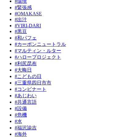
#環境
#緊張感
#OMAKASE
#出汁
#VIRI-DARI
#黒豆
#和パフェ
#カーボンニュートラル
#マルティン・ルター
#ハロープロジェクト
#利尻昆布
#大晦日
#こどもの日
#三重県四日市市
#コンビナート
#あじわい
#共通言語
#設備
#危機
#水
#福沢諭吉
#海外