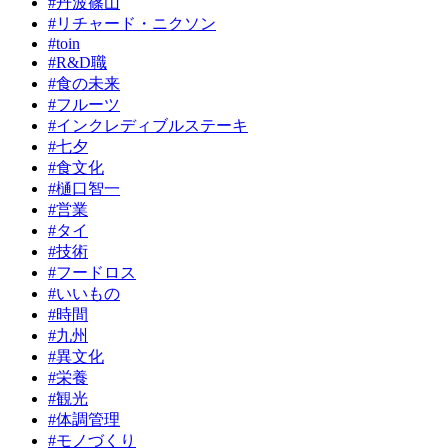
#丹波篠山
#リチャード・ニクソン
#toin
#R&D職
#食の未来
#フルーツ
#インクレディブルステーキ
#七夕
#食文化
#樋口智一
#営業
#タイ
#技術
#フードロス
#いいもの
#時間
#九州
#異文化
#栄養
#観光
#体調管理
#モノづくり