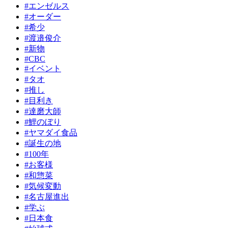
#エンゼルス
#オーダー
#希少
#渡邉俊介
#新物
#CBC
#イベント
#タオ
#推し
#目利き
#達磨大師
#鯉のぼり
#ヤマダイ食品
#誕生の地
#100年
#お客様
#和惣菜
#気候変動
#名古屋進出
#学ぶ
#日本食