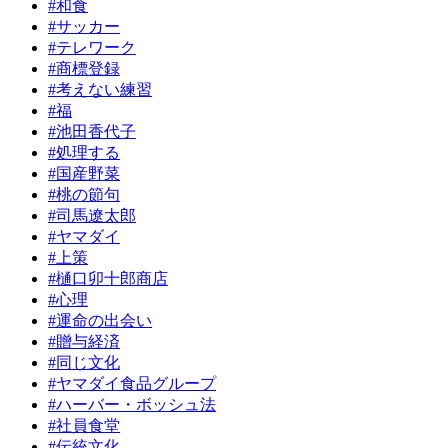
#和食
#サッカー
#テレワーク
#商標登録
#考えない練習
#福
#池田香代子
#処理する
#国産野菜
#桃の節句
#司馬遼太郎
#ヤマダイ
#上策
#樋口卯十郎商店
#心理
#運命の出会い
#贈与経済
#同じ文化
#ヤマダイ食品グループ
#ハーバー・ボッシュ法
#社員食堂
#伝統文化