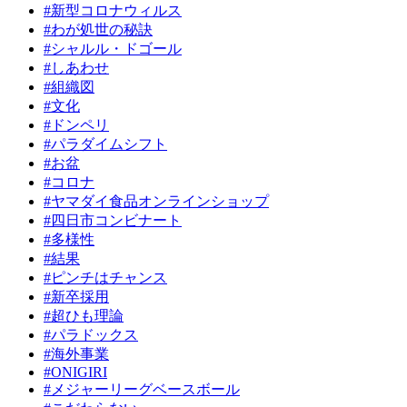
#新型コロナウィルス
#わが処世の秘訣
#シャルル・ドゴール
#しあわせ
#組織図
#文化
#ドンペリ
#パラダイムシフト
#お盆
#コロナ
#ヤマダイ食品オンラインショップ
#四日市コンビナート
#多様性
#結果
#ピンチはチャンス
#新卒採用
#超ひも理論
#パラドックス
#海外事業
#ONIGIRI
#メジャーリーグベースボール