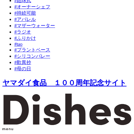
#始球式
#オーナーシェフ
#持続可能
#アパレル
#マザーウォーター
#ラジオ
#ふりかけ
#tao
#プラントベース
#シリコンバレー
#歎異抄
#母の日
ヤマダイ食品 １００周年記念サイト