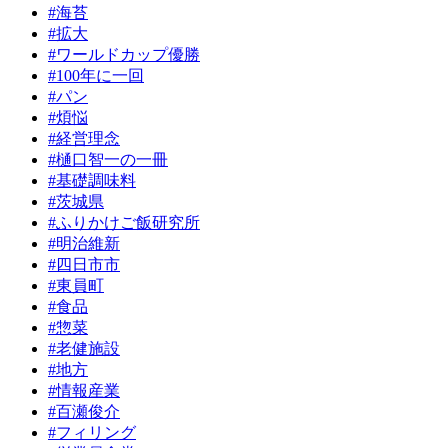
#海苔
#拡大
#ワールドカップ優勝
#100年に一回
#パン
#煩悩
#経営理念
#樋口智一の一冊
#基礎調味料
#茨城県
#ふりかけご飯研究所
#明治維新
#四日市市
#東員町
#食品
#惣菜
#老健施設
#地方
#情報産業
#百瀬俊介
#フィリング