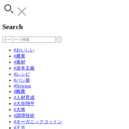
Search
#おいしい
#農業
#素材
#資本主義
#レシピ
#パン屋
#Newton
#離農
#人材育成
#大谷翔平
#大将
#調理技術
#オーガニックコットン
#正月