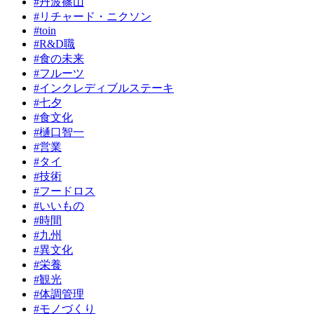
#丹波篠山
#リチャード・ニクソン
#toin
#R&D職
#食の未来
#フルーツ
#インクレディブルステーキ
#七夕
#食文化
#樋口智一
#営業
#タイ
#技術
#フードロス
#いいもの
#時間
#九州
#異文化
#栄養
#観光
#体調管理
#モノづくり