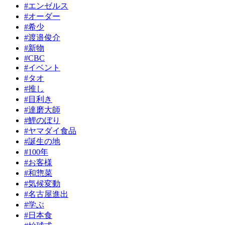
#エンゼルス
#オーダー
#希少
#渡邉俊介
#新物
#CBC
#イベント
#タオ
#推し
#目利き
#達磨大師
#鯉のぼり
#ヤマダイ食品
#誕生の地
#100年
#お客様
#和惣菜
#気候変動
#名古屋進出
#学ぶ
#日本食