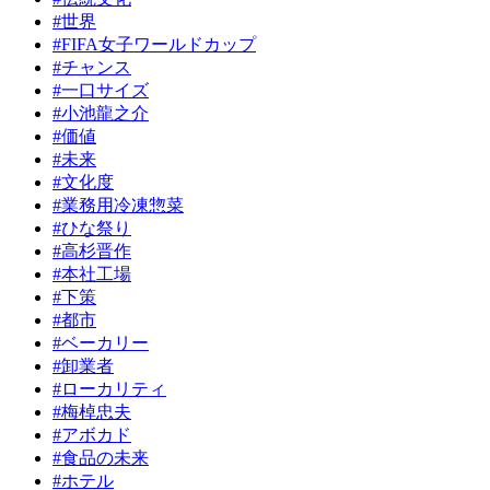
#世界
#FIFA女子ワールドカップ
#チャンス
#一口サイズ
#小池龍之介
#価値
#未来
#文化度
#業務用冷凍惣菜
#ひな祭り
#高杉晋作
#本社工場
#下策
#都市
#ベーカリー
#卸業者
#ローカリティ
#梅棹忠夫
#アボカド
#食品の未来
#ホテル