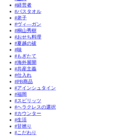
#経営者
#バスタオル
#老子
#ヴィ―ガン
#桐山秀樹
#おせち料理
#夏越の祓
#味
#もぎたて
#海外展開
#共産主義
#仕入れ
#PB商品
#アインシュタイン
#福岡
#スピリッツ
#ヘラクレスの選択
#カウンター
#生活
#甘撚り
#こだわり