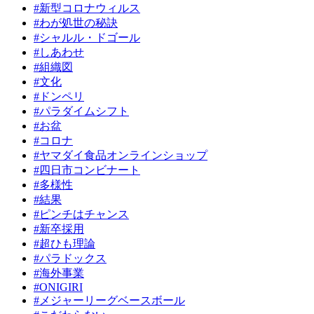
#新型コロナウィルス
#わが処世の秘訣
#シャルル・ドゴール
#しあわせ
#組織図
#文化
#ドンペリ
#パラダイムシフト
#お盆
#コロナ
#ヤマダイ食品オンラインショップ
#四日市コンビナート
#多様性
#結果
#ピンチはチャンス
#新卒採用
#超ひも理論
#パラドックス
#海外事業
#ONIGIRI
#メジャーリーグベースボール