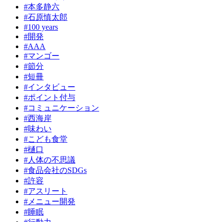
#本多静六
#石原慎太郎
#100 years
#開発
#AAA
#マンゴー
#節分
#短冊
#インタビュー
#ポイント付与
#コミュニケーション
#西海岸
#味わい
#こども食堂
#樋口
#人体の不思議
#食品会社のSDGs
#許容
#アスリート
#メニュー開発
#睡眠