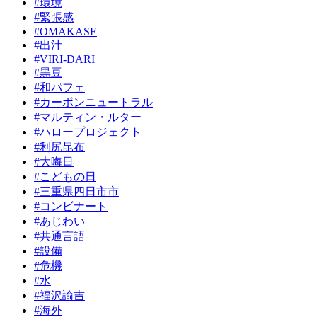
#環境
#緊張感
#OMAKASE
#出汁
#VIRI-DARI
#黒豆
#和パフェ
#カーボンニュートラル
#マルティン・ルター
#ハロープロジェクト
#利尻昆布
#大晦日
#こどもの日
#三重県四日市市
#コンビナート
#あじわい
#共通言語
#設備
#危機
#水
#福沢諭吉
#海外