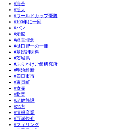
#海苔
#拡大
#ワールドカップ優勝
#100年に一回
#パン
#煩悩
#経営理念
#樋口智一の一冊
#基礎調味料
#茨城県
#ふりかけご飯研究所
#明治維新
#四日市市
#東員町
#食品
#惣菜
#老健施設
#地方
#情報産業
#百瀬俊介
#フィリング