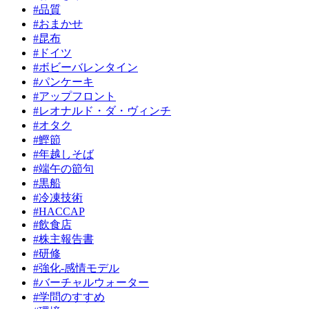
#品質
#おまかせ
#昆布
#ドイツ
#ボビーバレンタイン
#パンケーキ
#アップフロント
#レオナルド・ダ・ヴィンチ
#オタク
#鰹節
#年越しそば
#端午の節句
#黒船
#冷凍技術
#HACCAP
#飲食店
#株主報告書
#研修
#強化-感情モデル
#バーチャルウォーター
#学問のすすめ