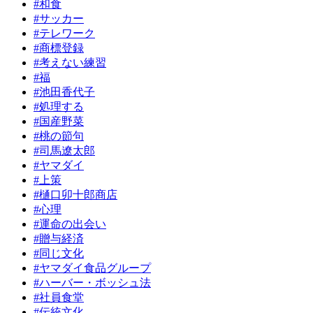
#和食
#サッカー
#テレワーク
#商標登録
#考えない練習
#福
#池田香代子
#処理する
#国産野菜
#桃の節句
#司馬遼太郎
#ヤマダイ
#上策
#樋口卯十郎商店
#心理
#運命の出会い
#贈与経済
#同じ文化
#ヤマダイ食品グループ
#ハーバー・ボッシュ法
#社員食堂
#伝統文化