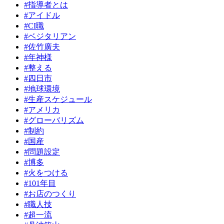
#指導者とは
#アイドル
#CI職
#ベジタリアン
#佐竹廣夫
#年神様
#整える
#四日市
#地球環境
#生産スケジュール
#アメリカ
#グローバリズム
#制約
#国産
#問題設定
#博多
#火をつける
#101年目
#お店のつくり
#職人技
#超一流