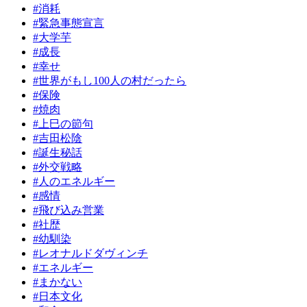
#消耗
#緊急事態宣言
#大学芋
#成長
#幸せ
#世界がもし100人の村だったら
#保険
#焼肉
#上巳の節句
#吉田松陰
#誕生秘話
#外交戦略
#人のエネルギー
#感情
#飛び込み営業
#社歴
#幼馴染
#レオナルドダヴィンチ
#エネルギー
#まかない
#日本文化