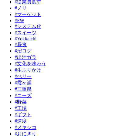
#従業員食堂
#ノリ
#マーケット
#FW
#システム化
#スイーツ
#Yokkaichi
#昼食
#沼ログ
#出汁ガラ
#文化を味わう
#生ふりかけ
#ペリー
#霞ヶ浦
#三重県
#ニーズ
#野菜
#工場
#ギフト
#速度
#メキシコ
#おにぎり