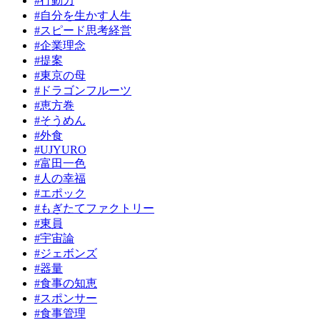
#行動力
#自分を生かす人生
#スピード思考経営
#企業理念
#提案
#東京の母
#ドラゴンフルーツ
#恵方巻
#そうめん
#外食
#UJYURO
#富田一色
#人の幸福
#エポック
#もぎたてファクトリー
#東員
#宇宙論
#ジェボンズ
#器量
#食事の知恵
#スポンサー
#食事管理