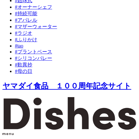
#始球式
#オーナーシェフ
#持続可能
#アパレル
#マザーウォーター
#ラジオ
#ふりかけ
#tao
#プラントベース
#シリコンバレー
#歎異抄
#母の日
ヤマダイ食品 １００周年記念サイト