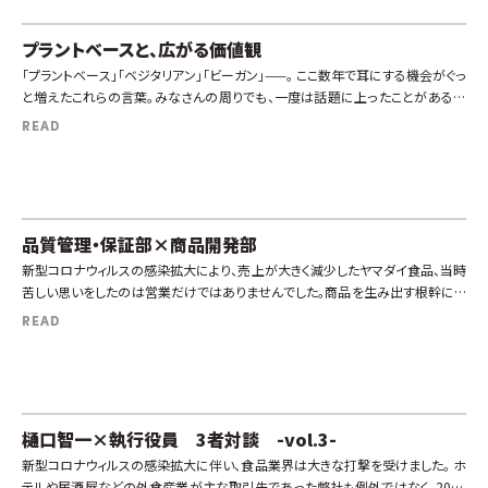
プラントベースと、広がる価値観
「プラントベース」「ベジタリアン」「ビーガン」——。 ここ数年で耳にする機会がぐっ
と増えたこれらの言葉。みなさんの周りでも、一度は話題に上ったことがあるの
ではないでしょうか？その背景のひとつに、コロナ禍を経て増加している […]
READ
品質管理・保証部×商品開発部
新型コロナウィルスの感染拡大により、売上が大きく減少したヤマダイ食品、当時
苦しい思いをしたのは営業だけではありませんでした。商品を生み出す根幹にい
る品質管理・保証部、商品開発部も、商品が売れない上に工場の稼働率も低下
READ
する […]
樋口智一×執行役員 3者対談 -vol.3-
新型コロナウィルスの感染拡大に伴い、食品業界は大きな打撃を受けました。 ホ
テルや居酒屋などの外食産業が主な取引先であった弊社も例外ではなく、2020