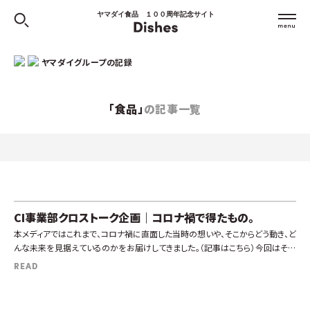
ヤマダイ食品 １００周年記念サイト
ヤマダイグループの記録
「食品」
の記事一覧
CI事業部クロストーク企画｜コロナ禍で得たもの。
本メディアではこれまで、コロナ禍に直面した当時の想いや、そこからどう動き、ど
んな未来を見据えているのかをお届けしてきました。（記事はこちら）今回はその
続編として、新型コロナウィルスの感染拡大で営業停止を余儀なくされたお客
READ
[…]