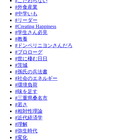
#こだわらない
#外食産業
#中学いも
#リーダー
#Creating Happiness
#学生さん必見
#教養
#ドンペリニヨンさんだろ
#プロローグ
#世に棲む日日
#茨城
#孫氏の兵法書
#社会のエネルギー
#環境負荷
#味を足す
#三重県桑名市
#若さ
#相対性理論
#近代経済学
#理解
#弥生時代
#変化