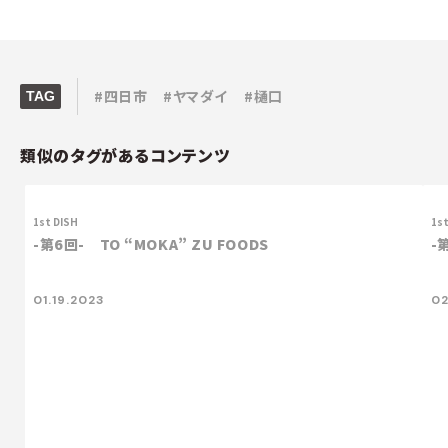
#四日市
#ヤマダイ
#樋口
TAG
類似のタグがあるコンテンツ
1st DISH
1st
-第6回- TO “MOKA” ZU FOODS
-
01.19.2023
02