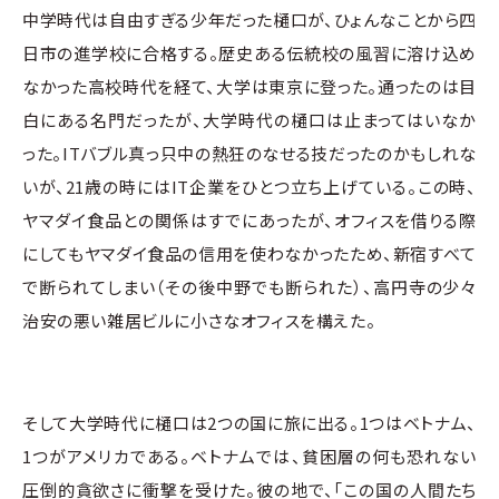
中学時代は自由すぎる少年だった樋口が、ひょんなことから四
日市の進学校に合格する。歴史ある伝統校の風習に溶け込め
なかった高校時代を経て、大学は東京に登った。通ったのは目
白にある名門だったが、大学時代の樋口は止まってはいなか
った。ITバブル真っ只中の熱狂のなせる技だったのかもしれな
いが、21歳の時にはIT企業をひとつ立ち上げている。この時、
ヤマダイ食品との関係はすでにあったが、オフィスを借りる際
にしてもヤマダイ食品の信用を使わなかったため、新宿すべて
で断られてしまい（その後中野でも断られた）、高円寺の少々
治安の悪い雑居ビルに小さなオフィスを構えた。
そして大学時代に樋口は2つの国に旅に出る。1つはベトナム、
1つがアメリカである。ベトナムでは、貧困層の何も恐れない
圧倒的貪欲さに衝撃を受けた。彼の地で、「この国の人間たち