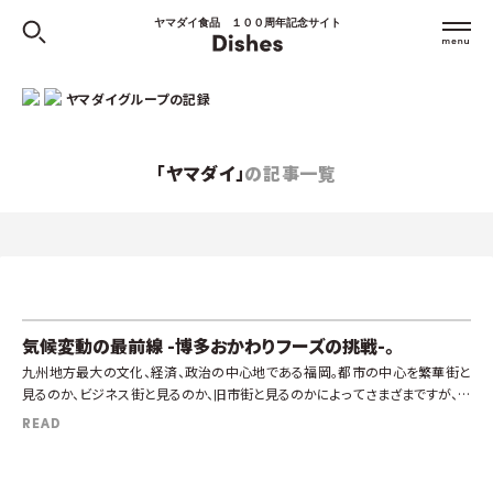
ヤマダイ食品 １００周年記念サイト
ヤマダイグループの記録
「ヤマダイ」
の記事一覧
気候変動の最前線 -博多おかわりフーズの挑戦-。
九州地方最大の文化、経済、政治の中心地である福岡。都市の中心を繁華街と
見るのか、ビジネス街と見るのか、旧市街と見るのかによってさまざまですが、玄
関口は誰もが認める博多駅です。そこから徒歩3分ほどのところにオフィスを構
READ
える […]