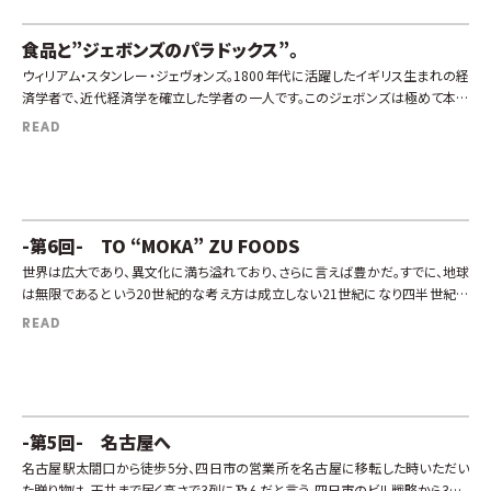
食品と”ジェボンズのパラドックス”。
ウィリアム・スタンレー・ジェヴォンズ。1800年代に活躍したイギリス生まれの経
済学者で、近代経済学を確立した学者の一人です。このジェボンズは極めて本質
的な事実を社会に問いかけました。それが「ジェボンズのパラドックス」です […]
READ
-第6回- TO “MOKA” ZU FOODS
世界は広大であり、異文化に満ち溢れており、さらに言えば豊かだ。すでに、地球
は無限であるという20世紀的な考え方は成立しない21世紀になり四半世紀が
終わろうとしている。世界に張り巡らされたネットの網目の上には、無数のコミュ
READ
[…]
-第5回- 名古屋へ
名古屋駅太閤口から徒歩5分、四日市の営業所を名古屋に移転した時いただい
た贈り物は、天井まで届く高さで3列に及んだと言う。四日市のビル戦略から3年、