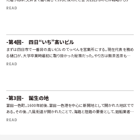
ヤマダイ食品は目覚ましい成長を遂げつつあった。しかし、順風満帆というわけ
READ
で […]
-第4回- 四日“いち”高いビル
まずは四日市で一番背の高いビルのてっぺんを営業所にする。現在代表を務め
る樋口が、大学卒業時最初に取り掛かった秘策だった。やり方は無茶苦茶もいい
ところであった。先代であった父親が場を外した時に、用意していた賃貸借契約
READ
書に会 […]
-第3回- 誕生の地
富田一色町。1600年前後、富田一色港を中心に新開地として開かれた地区でで
ある。その後、八風街道が開かれたことで、海路と陸路の要衝として、廻船業者や
漁師町として栄えた。現在は、すっかり様相が変わったものの、古い古民家が立
READ
[…]