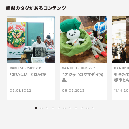
類似のタグがあるコンテンツ
MAIN DISH
-
外食の未来
MAIN DISH
-
101のレシピ
MAIN DIS
「おいしい」とは何か
“オクラ”のヤマダイ食
もぎたて
品。
都市とギ
02.01.2022
08.02.2023
11.14.2