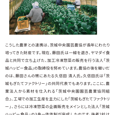
こうした農家との連携は、茨城中央園芸農協が長年にわたり
培ってきた財産です。現在、藤田氏は一線を退き、ヤマダイ食
品と共同で立ち上げた、加工冷凍惣菜の販売を行う法人「茨
城ハッピー食品」の取締役を努めています。農協の後を継いだ
のは、藤田さんの甥にあたる久信田 清人氏。久信田氏は「茨
城もぎたてファクトリー」の共同代表でもあります。ここに、農
業法人から素材を仕入れる「茨城中央園園芸農業協同組
合」、工場での加工生産を主力にした「茨城もぎたてファクトリ
ー」、さらには冷凍惣菜の企画販売をメインとした法人「茨城
ハッピー食品」の3身一体体制が完成したのです。後者2社は