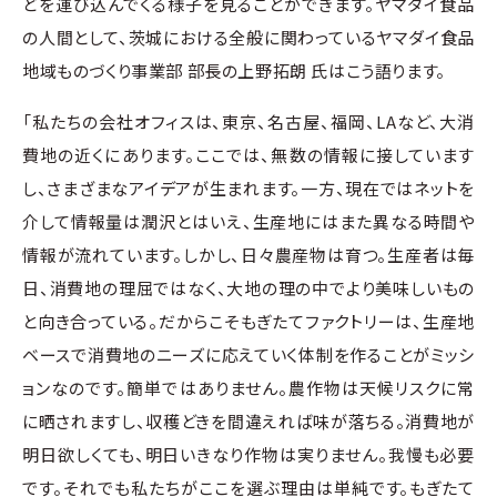
どを運び込んでくる様子を見ることができます。ヤマダイ食品
の人間として、茨城における全般に関わっているヤマダイ食品
地域ものづくり事業部 部長の上野拓朗 氏はこう語ります。
「私たちの会社オフィスは、東京、名古屋、福岡、LAなど、大消
費地の近くにあります。ここでは、無数の情報に接しています
し、さまざまなアイデアが生まれます。一方、現在ではネットを
介して情報量は潤沢とはいえ、生産地にはまた異なる時間や
情報が流れています。しかし、日々農産物は育つ。生産者は毎
日、消費地の理屈ではなく、大地の理の中でより美味しいもの
と向き合っている。だからこそもぎたてファクトリーは、生産地
ベースで消費地のニーズに応えていく体制を作ることがミッシ
ョンなのです。簡単ではありません。農作物は天候リスクに常
に晒されますし、収穫どきを間違えれば味が落ちる。消費地が
明日欲しくても、明日いきなり作物は実りません。我慢も必要
です。それでも私たちがここを選ぶ理由は単純です。もぎたて