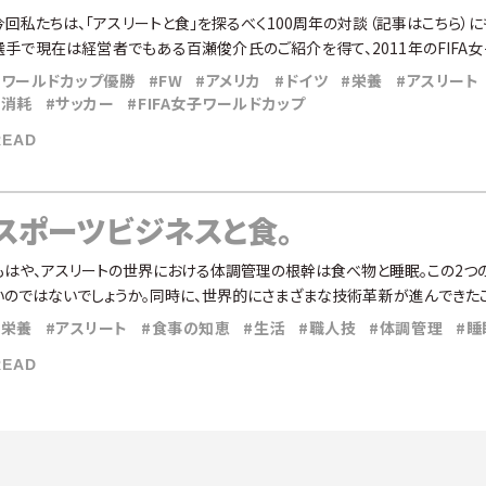
今回私たちは、「アスリートと食」を探るべく100周年の対談（記事はこちら）
選手で現在は経営者でもある百瀬俊介氏のご紹介を得て、2011年のFIFA
 […]
#ワールドカップ優勝
#FW
#アメリカ
#ドイツ
#栄養
#アスリート
#消耗
#サッカー
#FIFA女子ワールドカップ
READ
スポーツビジネスと食。
もはや、アスリートの世界における体調管理の根幹は食べ物と睡眠。この2つ
いのではないでしょうか。同時に、世界的にさまざまな技術革新が進んできた
なり分析でき […]
#栄養
#アスリート
#食事の知恵
#生活
#職人技
#体調管理
#睡
READ