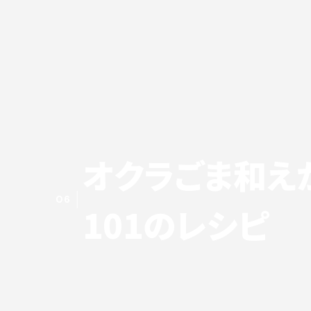
オクラごま和え
06
101のレシピ