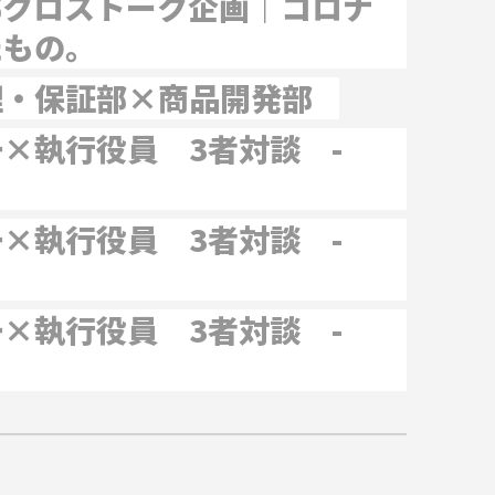
部クロストーク企画｜コロナ
たもの。
理・保証部×商品開発部
×執行役員 3者対談 -
×執行役員 3者対談 -
×執行役員 3者対談 -