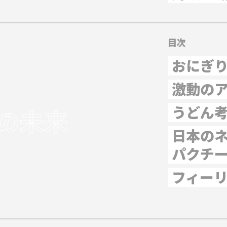
目次
おにぎりと
激動の
うどん考
の未来
日本の
パクチ
フィー