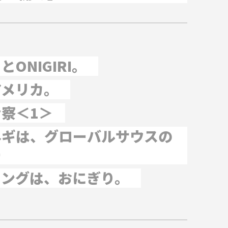
ONIGIRI。
アメリカ。
察＜1＞
ネギは、グローバルサウスの
ー
リングは、おにぎり。