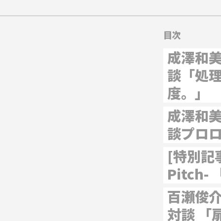
目次
成澤和
談「処
度。」
成澤和
談プロ
[特別記事]
Pitch
百瀬俊介
対談 「