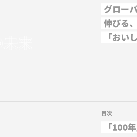
グロー
伸びる
「おい
の未来
目次
「100