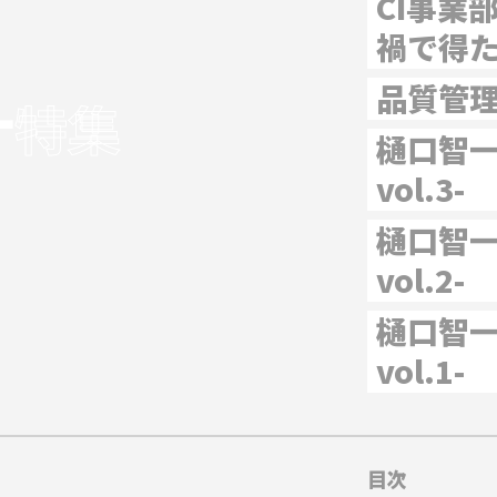
CI事業
禍で得
品質管
ナ
特集
樋口智一
vol.3-
樋口智一
vol.2-
樋口智一
vol.1-
目次