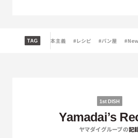
#素材
#資本主義
#レシピ
#パン屋
#Newton
TAG
1st DISH
Yamadai’s Re
ヤマダイグループの
記