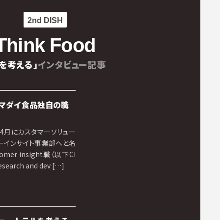
2nd DISH
Think Food
を考える」
インタビュー記事
マダイ食品独自の職
年4月にカスタマーソリュー
ーインサイト事業部へと名
er insight職（以下CI
rch and dev […]