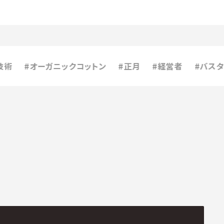
#オーガニックコットン
#正月
#経営者
#バスタオル