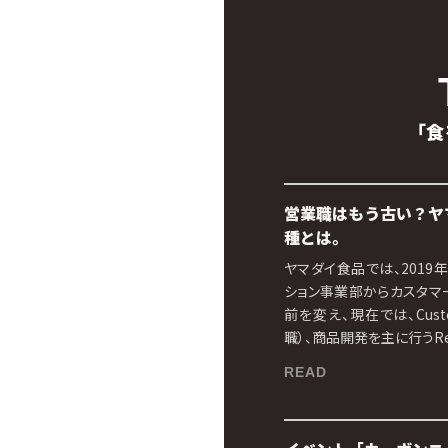
「食
営業職はもう古い？ヤ
種とは。
ヤマダイ食品では、2019
ション事業部からカスタマ
前を変え、現在では、Custom
職）、商品開発を主に行うResea
READ