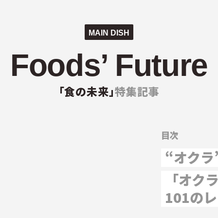
MAIN DISH
Foods’ Future
「食の未来」
特集記事
からはじまる
目次
“オクラ
「オク
101の