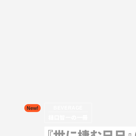
BEVERAGE
New!
樋口智一の一冊
『世に棲む日日』