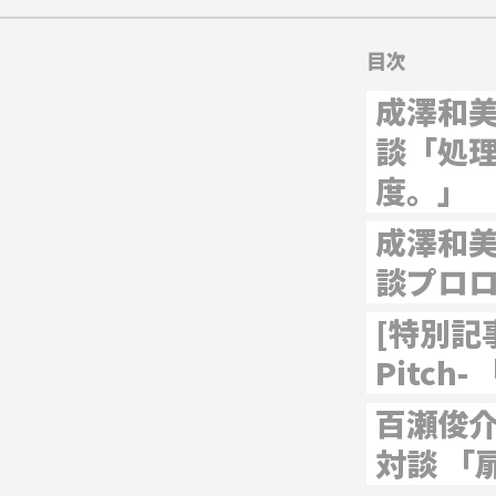
目次
成澤和
談「処
度。」
成澤和
談プロ
[特別記事]
Pitch
百瀬俊介
対談 「