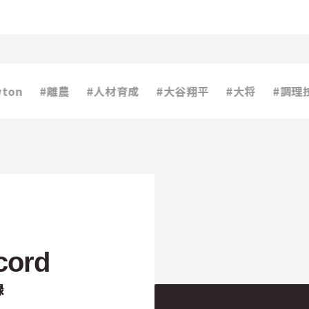
#離農
#人材育成
#大谷翔平
#大将
#調理技術
cord
録