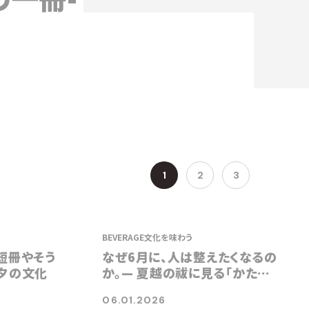
1
2
3
BEVERAGE
文化を味わう
短冊やそう
なぜ6月に、人は整えたくなるの
夕の文化
か。— 夏越の祓に見る「かたち
のないもの」の扱い方
06.01.2026